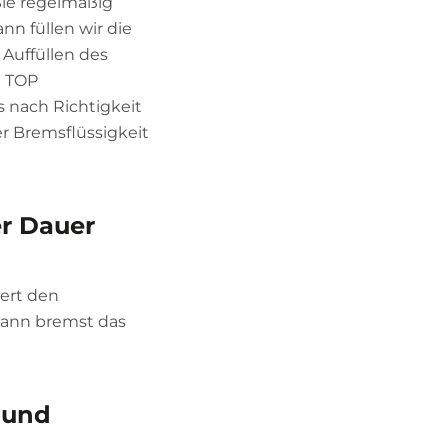
Sie regelmäßig
nn füllen wir die
 Auffüllen des
n TOP
s nach Richtigkeit
r Bremsflüssigkeit
er Dauer
iert den
Dann bremst das
 und