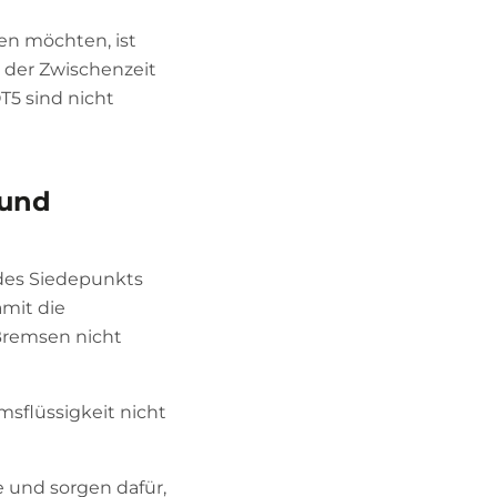
en möchten, ist
n der Zwischenzeit
T5 sind nicht
 und
e des Siedepunkts
amit die
 Bremsen nicht
msflüssigkeit nicht
e und sorgen dafür,